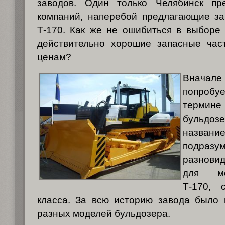
заводов. Один только Челябинск пр
компаний, наперебой предлагающие за
Т-170. Как же не ошибиться в выборе 
действительно хорошие запасные час
ценам?
Внач
попробу
термин
бульдозе
названи
подраз
разнови
для мо
Т-170,
класса. За всю историю завода было
разных моделей бульдозера.