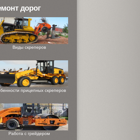
емонт дорог
Виды скреперов
бенности прицепных скреперов
Работа с грейдером