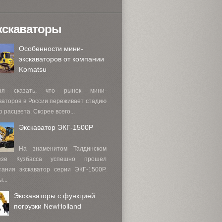
кскаваторы
Особенности мини-
экскаваторов от компании
Komatsu
зя сказать, что рынок мини-
ваторов в России переживает стадию
о расцвета. Скорее всего...
Экскаватор ЭКГ-1500Р
На знаменитом Талдинском
езе Кузбасса успешно прошел
тания экскаватор серии ЭКГ-1500Р.
...
Экскаваторы с функцией
погрузки NewHolland