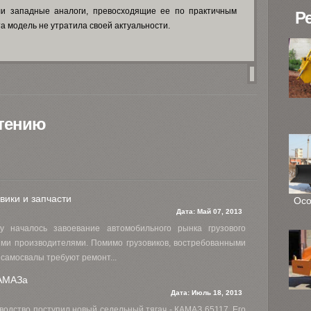
 западные аналоги, превосходящие ее по практичным
Р
та модель не утратила своей актуальности.
чтению
вики и запчасти
Осо
Дата:
Май 07, 2013
 началось завоевание автомобильного рынка грузового
ими производителями. Помимо грузовиков, востребованными
и самосвалы требуют ремонт...
АМАЗа
Дата:
Июль 18, 2013
водство поступил новый седельный тягач - КАМАЗ 65117. Его