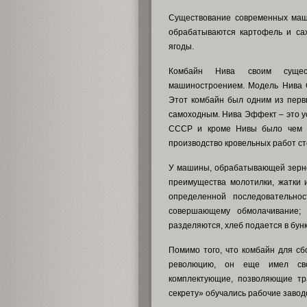
Существование современных маш
обрабатываются картофель и сах
ягоды.
Комбайн Нива своим сущест
машиностроением. Модель Нива С
Этот комбайн был одним из перв
самоходным. Нива Эффект – это у
СССР и кроме Нивы было чем го
производство кровельных работ ст
У машины, обрабатывающей зерно,
преимущества молотилки, жатки 
определенной последовательнос
совершающему обмолачивание;
разделяются, хлеб подается в бунк
Помимо того, что комбайн для сб
революцию, он еще имел сво
комплектующие, позволяющие тр
секрету» обучались рабочие завод