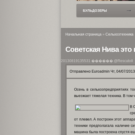
ТРУБОУКЛАДЧИКИ
БУЛЬДОЗЕРЫ
Начальная страница
»
Сельхозтехника
Советская Нива это 
20130819135531
������ @RescatoII
Отправлено Euroadmin Чт, 04/07/2013 
Осень в сельхозпредприятиях т
выезжает тяжелая техника. В том 
В 
ср
от плевел. А построен этот аппара
техники предполагала наличие си
машина была построена спустя еще