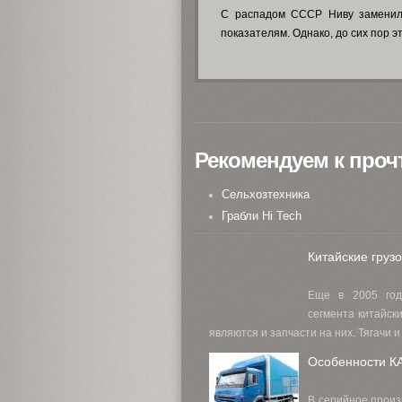
С распадом СССР Ниву заменили
показателям. Однако, до сих пор э
Рекомендуем к про
Сельхозтехника
Грабли Hi Tech
Китайские грузо
Еще в 2005 году
сегмента китайск
являются и запчасти на них. Тягачи 
Особенности К
В серийное произ