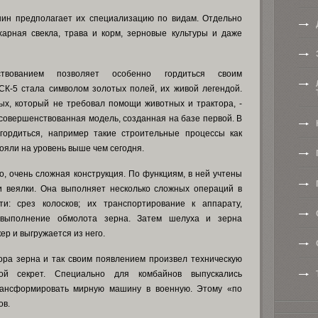
ин предполагает их специализацию по видам. Отдельно
арная свекла, трава и корм, зерновые культуры и даже
вованием позволяет особенно гордиться своим
К-5 стала символом золотых полей, их живой легендой.
ых, который не требовал помощи животных и трактора, -
совершенствованная модель, созданная на базе первой. В
рдиться, например такие строительные процессы как
ояли на уровень выше чем сегодня.
 очень сложная конструкция. По функциям, в ней учтены
и веялки. Она выполняет несколько сложных операций в
ти: срез колосков; их транспортирование к аппарату,
 выполнение обмолота зерна. Затем шелуха и зерна
ер и выгружается из него.
ора зерна и так своим появлением произвел техническую
й секрет. Специально для комбайнов выпускались
ансформировать мирную машину в военную. Этому «по
ов.