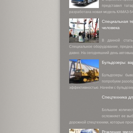
представил тата
разработана новая модель КАМАЗ-549
Специальная те
человека
В данной стать
Специальное оборудование, предназ
давно. На сегодняшний день автовыш
Бульдозеры: в
Бульдозеры быв
попробуем разобр
эффективностью. Начнём с бульдозеро
Спецтехника для
Большое количес
осложняет ее выб
дорожной спецтехники, которые прои
Рождение звезд