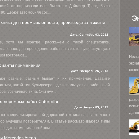
рский автопроизводитель. Вместе с Даймлер Тракс, была
0. Дебют автомобиля сос...
Э
хника для промышленности, производства и жизни
Дата:
Сентябрь 03, 2012
е, хотя бы вкратце, расскажем о такой спецтехнике.
наченное для проведения работ на высоте, существует уже
ки востребов...
Нель
экска
арианты применения
своег
Дата:
Февраль 25, 2013
ают разные, разным бывает и их применение. Давайте
аться, какой тип бульдозеров где используют с наибольшей
в гусеничного типа. Они нуж...
разр
 дорожных работ Caterpillar
испы
Дата:
Август 09, 2013
Данны
тво специализированной дорожной техники на рынке часто
ор будущим потребителям. В статье рассматриваются типы
зводятся американской ком...
ы Mercedes Atego